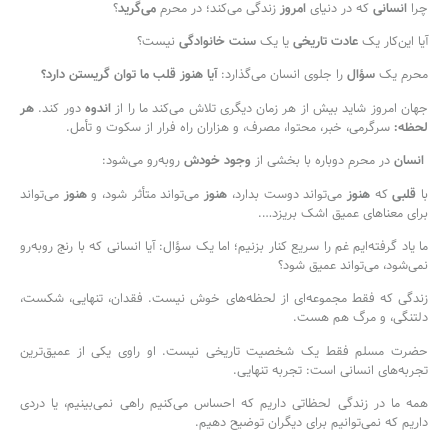
چرا
انسانی
که در دنیای
امروز
زندگی می‌کند؛ در محرم
می‌گرید
؟
آیا این‌کار یک
عادت تاریخی
یا یک
سنت خانوادگی
نیست؟
محرم یک
سؤال
را جلوی انسان می‌گذارد:
آیا هنوز قلب ما توان گریستن دارد؟
جهان امروز شاید بیش از هر زمان دیگری تلاش می‌کند ما را از
اندوه
دور کند.
هر
لحظه:
سرگرمی، خبر، محتوا، مصرف، و هزاران راه فرار از سکوت و تأمل.
انسان
در محرم دوباره با بخشی از
وجود خودش
روبه‌رو می‌شود:
با
قلبی
که
هنوز
می‌تواند دوست بدارد،
هنوز
می‌تواند متأثر شود، و
هنوز
می‌تواند
برای معنا‌های عمیق اشک بریزد….
ما یاد گرفته‌ایم غم را سریع‌ کنار بزنیم؛ اما یک سؤال:
آیا انسانی که با رنج روبه‌رو
نمی‌شود، می‌تواند عمیق شود؟
زندگی که فقط مجموعه‌ای از لحظه‌های خوش نیست. فقدان، تنهایی، شکست،
دلتنگی، و مرگ هم هست.
حضرت مسلم فقط یک شخصیت تاریخی نیست. او راوی یکی از عمیق‌ترین
تجربه‌های انسانی است: تجربه تنهایی.
همه ما در زندگی لحظاتی داریم که احساس می‌کنیم راهی نمی‌بینیم، یا دردی
داریم که نمی‌توانیم برای دیگران توضیح دهیم.