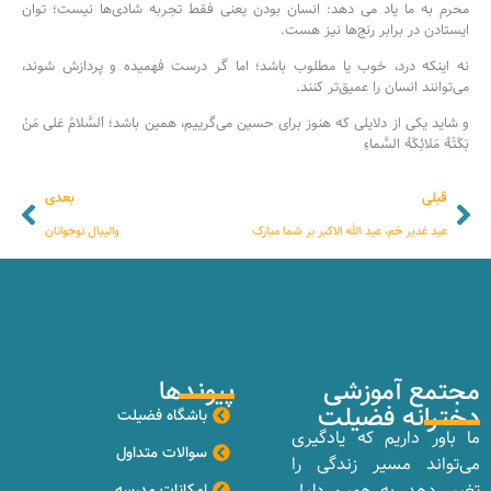
محرم به ما یاد می دهد: انسان بودن یعنی فقط تجربه شادی‌ها نیست؛ توان
ایستادن در برابر رنج‌ها نیز هست.
نه اینکه درد، خوب یا مطلوب باشد؛ اما گر درست فهمیده و پردازش شوند،
می‌توانند انسان را عمیق‌تر کنند.
و شاید یکی از دلایلی که هنوز برای حسین می‌گرییم، همین باشد؛ اَلسَّلامُ عَلى مَنْ
بَکَتْهُ مَلائِکَهُ السَّماءِ
قبلی
بعدی
عید غدیر خم، عید الله الاکبر بر شما مبارک
والیبال نوجوانان
مجتمع آموزشی
پیوندها
دخترانه فضیلت
باشگاه فضیلت
ما باور داریم که یادگیری
سوالات متداول
می‌تواند مسیر زندگی را
تغییر دهد. به همین دلیل
امکانات مدرسه