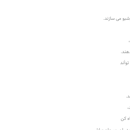
شبو می سازند.
هند.
واَند
د.
،
اه کن
ید را بر سرمان بپاش