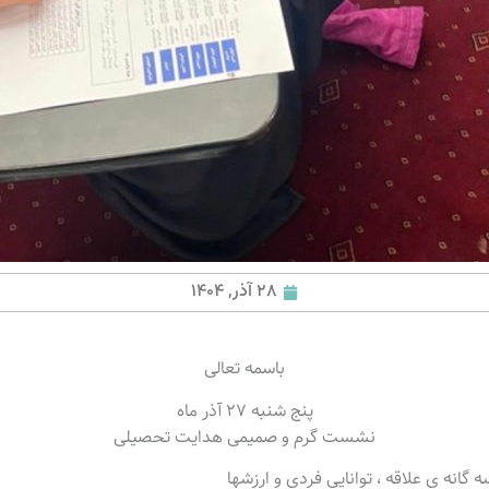
28 آذر, 1404
باسمه تعالی
پنج شنبه ۲۷ آذر ماه
نشست گرم و صمیمی هدایت تحصیلی
انه ی علاقه ، توانایی فردی و ارزشها