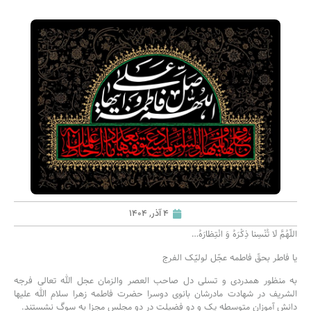
4 آذر, 1404
اللّهُمَّ لَا تُنْسِنا ذِکْرَهُ وَ انْتِظارَهُ…
یا فاطر بحقّ فاطمه عجّل لولیّک الفرج
به منظور همدردی و تسلی دل صاحب العصر والزمان عجل الله تعالی فرجه
الشریف در شهادت مادرشان بانوی دوسرا حضرت فاطمه زهرا سلام الله علیها
دانش آموزان متوسطه یک و دو فضیلت در دو مجلس مجزا به سوگ نشستند.