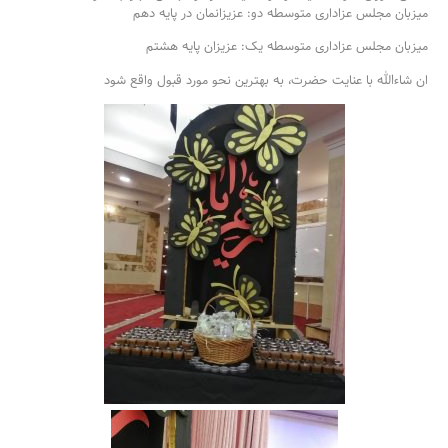
️میزبان مجلس عزاداری متوسطه دو: عزیزانمان در پایه دهم
میزبان مجلس عزاداری متوسطه یک: عزیزان پایه هشتم
ان شاءالله با عنایت حضرت، به بهترین نحو مورد قبول واقع شود